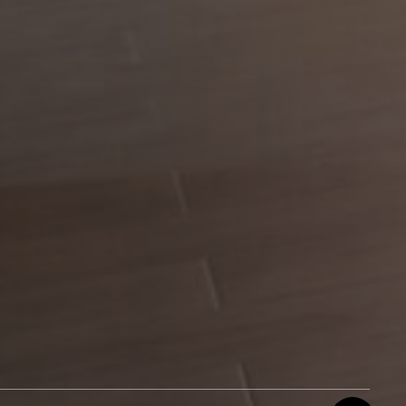
Siguenos
ea 208,
Instagram
al 206A
WhatsApp
o, DR
-7051
rquitectura.com