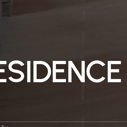
Navigation
Nosotros
E
S
I
D
E
N
C
E
Jose Tapia Br
Inicio
2do Nivel, loc
Nosotros
Santo Doming
Proyectos
T:
1 (829) 340
Contactos
E:
info@sosaa