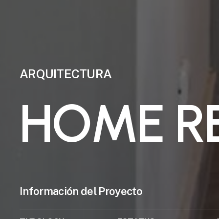
ARQUITECTURA
H
O
M
E
R
Información del Proyecto