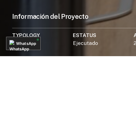
Información del Proyecto
TYPOLOGY
ESTATUS
Comercial
Ejecutado
WhatsApp
© 2026 SOSA ARQUITECTURA. Todos los derechos reservados
CLIENTE
AREA
Privado
30 m2