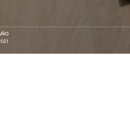
E:
info@sosaa
AÑO
2021
UBICACIÓN
Santo Domingo, DR